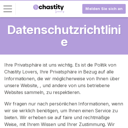
Melden Sie sich an
Datenschutzrichtlini
L
o
e
g
-
I
n
Ihre Privatsphäre ist uns wichtig. Es ist die Politik von
Chastity Lovers, Ihre Privatsphäre in Bezug auf alle
R
Informationen, die wir möglicherweise von Ihnen über
E
G
unsere Website,
, und andere von uns betriebene
I
Websites sammeln, zu respektieren.
S
T
Wir fragen nur nach persönlichen Informationen, wenn
R
wir sie wirklich benötigen, um Ihnen einen Service zu
I
E
bieten. Wir erheben sie auf faire und rechtmäßige
R
Weise, mit Ihrem Wissen und Ihrer Zustimmung. Wir
E