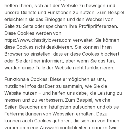
t
helfen Ihnen, sich auf der Website zu bewegen und
unsere Dienste und Funktionen zu nutzen. Zum Beispiel
K
erleichtern sie das Einloggen und den Wechsel von
e
Seite zu Seite oder speichern Ihre Profilpräferenzen.
u
Diese Cookies werden von
s
https://www.chastitylovers.com verwaltet. Sie können
c
diese Cookies nicht deaktivieren. Sie können Ihren
h
Browser so einstellen, dass er diese Cookies blockiert
h
oder Sie darüber informiert, aber wenn Sie das tun,
e
werden einige Teile der Website nicht funktionieren.
i
Funktionale Cookies: Diese ermöglichen es uns,
t
nützliche Infos darüber zu sammeln, wie Sie die
s
Website nutzen – und helfen uns dabei, die Leistung zu
k
messen und zu verbessern. Zum Beispiel, welche
ä
Seiten Besucher am häufigsten aufsuchen und ob sie
f
Fehlermeldungen von Webseiten erhalten. Dazu
i
können auch Cookies gehören, die sich an von Ihnen
g
vorgenommene Auswahlmöglichkeiten erinnern (wie