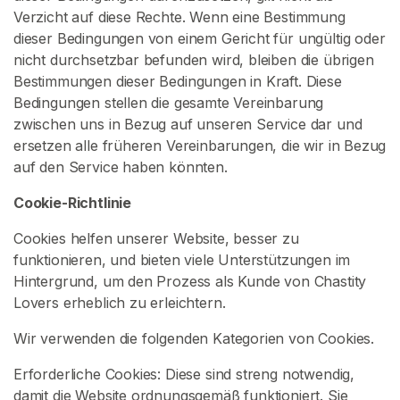
a
Verzicht auf diese Rechte. Wenn eine Bestimmung
c
dieser Bedingungen von einem Gericht für ungültig oder
h
nicht durchsetzbar befunden wird, bleiben die übrigen
V
Bestimmungen dieser Bedingungen in Kraft. Diese
e
Bedingungen stellen die gesamte Vereinbarung
r
zwischen uns in Bezug auf unseren Service dar und
k
ersetzen alle früheren Vereinbarungen, die wir in Bezug
ä
auf den Service haben könnten.
u
f
Cookie-Richtlinie
e
Cookies helfen unserer Website, besser zu
r
funktionieren, und bieten viele Unterstützungen im
n
Hintergrund, um den Prozess als Kunde von Chastity
Lovers erheblich zu erleichtern.
I
n
Wir verwenden die folgenden Kategorien von Cookies.
h
a
Erforderliche Cookies: Diese sind streng notwendig,
l
damit die Website ordnungsgemäß funktioniert. Sie