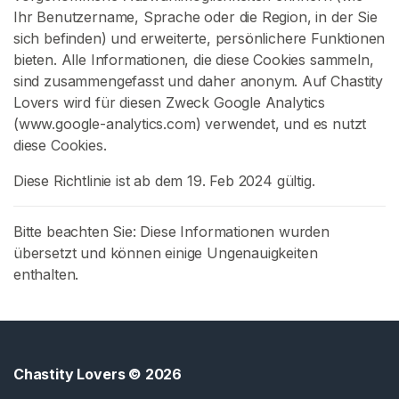
K
Ihr Benutzername, Sprache oder die Region, in der Sie
e
sich befinden) und erweiterte, persönlichere Funktionen
u
bieten. Alle Informationen, die diese Cookies sammeln,
s
sind zusammengefasst und daher anonym. Auf Chastity
c
Lovers wird für diesen Zweck Google Analytics
h
(www.google-analytics.com) verwendet, und es nutzt
h
diese Cookies.
e
Diese Richtlinie ist ab dem 19. Feb 2024 gültig.
i
t
s
Bitte beachten Sie: Diese Informationen wurden
g
übersetzt und können einige Ungenauigkeiten
ü
enthalten.
r
t
e
l
Chastity Lovers
© 2026
S