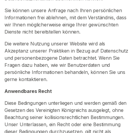
r
t
Sie können unsere Anfrage nach Ihren persönlichen
s
Informationen frei ablehnen, mit dem Verständnis, dass
e
wir Ihnen möglicherweise einige Ihrer gewünschten
i
Dienste nicht bereitstellen können.
t
Die weitere Nutzung unserer Website wird als
e
Akzeptanz unserer Praktiken in Bezug auf Datenschutz
und personenbezogene Daten betrachtet. Wenn Sie
S
Fragen dazu haben, wie wir Benutzerdaten und
u
persönliche Informationen behandeln, können Sie uns
c
gerne kontaktieren.
h
Anwendbares Recht
e
n
Diese Bedingungen unterliegen und werden gemäß den
S
Gesetzen des Vereinigten Königreichs ausgelegt, ohne
i
Beachtung seiner kollisionsrechtlichen Bestimmungen.
e
Unser Unterlassen, ein Recht oder eine Bestimmung
n
dieser Bedingungen durchzusetzen, gilt nicht als