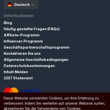
Deutsch
i
s
Informationen
s
y
Blog
K
Häufig gestellte Fragen (FAQs)
e
Affiliate-Programm
u
Influencer-Programm
s
Geschäftspartnerschaftsprogramm
c
Kontaktieren Sie uns
h
Allgemeine Geschäftsbedingungen
h
Datenschutzbestimmungen
e
Inhalt Melden
i
2257 Statement
t
F
Diese Website verwendet Cookies, um Ihre Erfahrung zu
e
verbessern. Indem Sie weiterhin auf unserer Website surfen,
m
ATW Ltd, Essex, SS0 7EU, United Kingdom
akzeptieren Sie die Verwendung von Cookies.