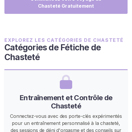
a
Chasteté Gratuitement
g
e
D
e
C
EXPLOREZ LES CATÉGORIES DE CHASTETÉ
h
Catégories de Fétiche de
a
Chasteté
s
t
e
t
é
Entraînement et Contrôle de
C
Chasteté
e
i
Connectez-vous avec des porte-clés expérimentés
n
pour un entraînement personnalisé à la chasteté,
t
des sessions de déni d'orgasme et des conseils sur