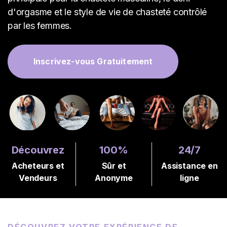
E
d'orgasme et le style de vie de chasteté contrôlé
Z
-
par les femmes.
V
O
U
S
Inscrivez-vous Gratuitement
G
R
A
T
U
I
T
E
M
Découvrez
100%
24/7
E
N
Acheteurs et
Sûr et
Assistance en
T
Vendeurs
Anonyme
ligne
>
A
c
DÉCOUVREZ VOTRE EXPÉRIENCE DE