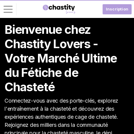
Inscription
Bienvenue chez
C
o
Chastity Lovers -
n
n
Votre Marché Ultime
e
x
du Fétiche de
i
o
Chasteté
n
I
Connectez-vous avec des porte-clés, explorez
N
l'entraînement à la chasteté et découvrez des
S
C
expériences authentiques de cage de chasteté.
R
Rejoignez des milliers dans la communauté
I
V
principale pour la chasteté masculine, le déni