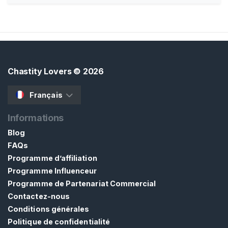
d
o
m
R
E
Chastity Lovers
© 2026
C
H
E
Français
R
C
Informations
H
E
Blog
R
FAQs
Programme d’affiliation
Programme Influenceur
Programme de Partenariat Commercial
Contactez-nous
C
Conditions générales
o
Politique de confidentialité