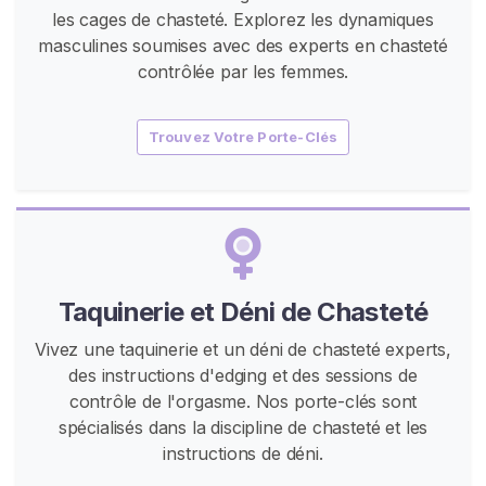
u
les cages de chasteté. Explorez les dynamiques
r
masculines soumises avec des experts en chasteté
e
contrôlée par les femmes.
D
e
C
Trouvez Votre Porte-Clés
h
a
s
t
e
t
Taquinerie et Déni de Chasteté
é
Vivez une taquinerie et un déni de chasteté experts,
S
des instructions d'edging et des sessions de
i
contrôle de l'orgasme. Nos porte-clés sont
s
spécialisés dans la discipline de chasteté et les
s
instructions de déni.
y