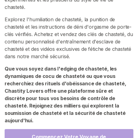
v
chasteté.
e
Explorez l'humiliation de chasteté, la punition de
n
chasteté et les instructions de déni d'orgasme de porte-
d
clés vérifiés. Achetez et vendez des clés de chasteté, du
e
contenu personnalisé d'entraînement d'esclave de
u
chasteté et des vidéos exclusives de fétiche de chasteté
r
dans notre marché sécurisé.
s
Que vous soyez dans l'edging de chasteté, les
C
dynamiques de cocu de chasteté ou que vous
o
recherchiez des rituels d'obéissance de chasteté,
n
Chastity Lovers offre une plateforme sûre et
t
discrète pour tous vos besoins de contrôle de
e
chasteté. Rejoignez des milliers qui explorent la
n
soumission de chasteté et la sécurité de chasteté
u
aujourd'hui.
C
Commencez Votre Voyage de