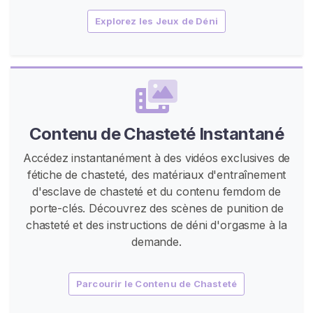
C
Explorez les Jeux de Déni
h
a
s
i
t
y
Contenu de Chasteté Instantané
C
h
Accédez instantanément à des vidéos exclusives de
a
fétiche de chasteté, des matériaux d'entraînement
s
d'esclave de chasteté et du contenu femdom de
t
porte-clés. Découvrez des scènes de punition de
e
chasteté et des instructions de déni d'orgasme à la
t
demande.
é
F
Parcourir le Contenu de Chasteté
e
m