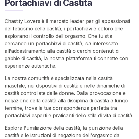
V
Portachiavi di Castità
e
n
Chastity Lovers è il mercato leader per gli appassionati
d
del feticismo della castità, i portachiavi e coloro che
i
esplorano il controllo dell'orgasmo. Che tu stia
t
cercando un portachiavi di castità, sia interessato
o
all'addestramento alla castità o cerchi contenuti di
r
gabbie di castità, la nostra piattaforma ti connette con
i
esperienze autentiche.
C
La nostra comunità è specializzata nella castità
o
maschile, nei dispositivi di castità e nelle dinamiche di
n
castità controllate dalle donne. Dalla provocazione e
t
negazione della castità alla disciplina di castità a lungo
e
termine, trova la tua corrispondenza perfetta tra
n
portachiavi esperti e praticanti dello stile di vita di castità.
u
Esplora l'umiliazione della castità, la punizione della
t
castità e le istruzioni di negazione dell'orgasmo da
o