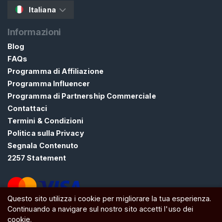
C
Italiana
A
Informazioni
Blog
FAQs
Programma di Affiliazione
C
Programma Influencer
o
Programma di Partnership Commerciale
n
Contattaci
t
Termini & Condizioni
a
Politica sulla Privacy
t
Segnala Contenuto
t
2257 Statement
o
/
S
Questo sito utilizza i cookie per migliorare la tua esperienza.
u
Continuando a navigare sul nostro sito accetti l'uso dei
ATW Ltd, Essex, SS0 7EU, United Kingdom
p
cookie.