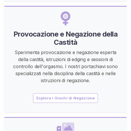
i
s
s
y
Provocazione e Negazione della
C
h
Castità
a
Sperimenta provocazione e negazione esperta
s
della castità, istruzioni di edging e sessioni di
i
controllo dell'orgasmo. I nostri portachiavi sono
t
specializzati nella disciplina della castità e nelle
y
istruzioni di negazione.
C
i
Esplora i Giochi di Negazione
n
t
u
r
a