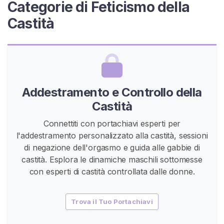
Categorie di Feticismo della
C
Castità
i
n
t
u
r
Addestramento e Controllo della
a
D
Castità
i
Connettiti con portachiavi esperti per
C
l'addestramento personalizzato alla castità, sessioni
a
di negazione dell'orgasmo e guida alle gabbie di
s
castità. Esplora le dinamiche maschili sottomesse
t
con esperti di castità controllata dalle donne.
i
t
à
Trova il Tuo Portachiavi
S