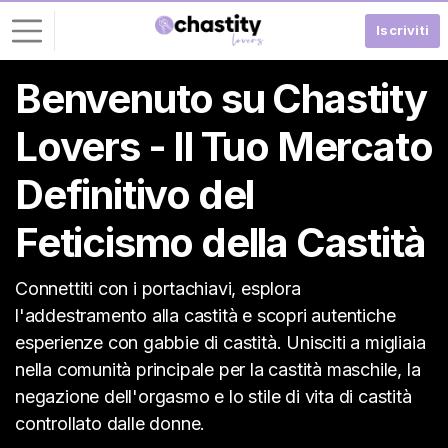
Iscriviti
Benvenuto su Chastity
A
c
Lovers - Il Tuo Mercato
c
e
Definitivo del
d
i
Feticismo della Castità
I
S
Connettiti con i portachiavi, esplora
C
l'addestramento alla castità e scopri autentiche
R
I
esperienze con gabbie di castità. Unisciti a migliaia
V
nella comunità principale per la castità maschile, la
I
T
negazione dell'orgasmo e lo stile di vita di castità
I
controllato dalle donne.
G
R