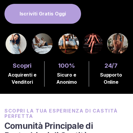
A
T
Iscriviti Gratis Oggi
I
S
>
H
o
m
Scopri
100%
24/7
e
Acquirenti e
Sicuro e
Supporto
Venditori
Anonimo
Online
E
s
p
l
SCOPRI LA TUA ESPERIENZA DI CASTITÀ
o
PERFETTA
r
Comunità Principale di
a