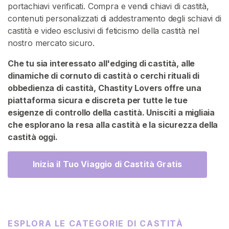
portachiavi verificati. Compra e vendi chiavi di castità,
G
contenuti personalizzati di addestramento degli schiavi di
a
castità e video esclusivi di feticismo della castità nel
b
nostro mercato sicuro.
b
Che tu sia interessato all'edging di castità, alle
i
dinamiche di cornuto di castità o cerchi rituali di
a
obbedienza di castità, Chastity Lovers offre una
D
piattaforma sicura e discreta per tutte le tue
e
esigenze di controllo della castità. Unisciti a migliaia
l
che esplorano la resa alla castità e la sicurezza della
l
castità oggi.
a
C
Inizia il Tuo Viaggio di Castità Gratis
a
s
t
i
t
ESPLORA LE CATEGORIE DI CASTITÀ
à