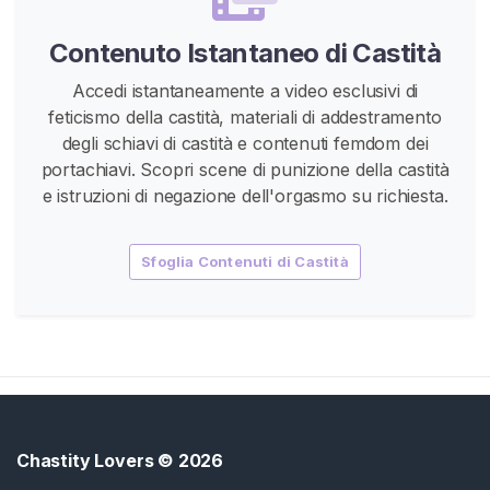
D
Contenuto Istantaneo di Castità
i
C
Accedi istantaneamente a video esclusivi di
a
feticismo della castità, materiali di addestramento
s
degli schiavi di castità e contenuti femdom dei
t
portachiavi. Scopri scene di punizione della castità
i
e istruzioni di negazione dell'orgasmo su richiesta.
t
à
F
Sfoglia Contenuti di Castità
e
m
d
o
m
C
Chastity Lovers
© 2026
E
R