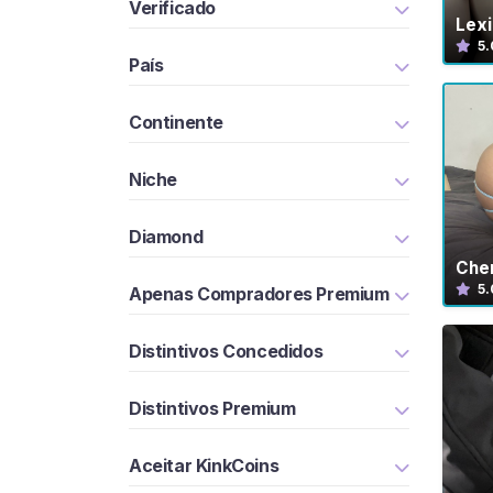
Verificado
G
Lex
R
5.
Á
País
T
I
S
Continente
>
Niche
I
n
Diamond
í
Che
c
5.
Apenas Compradores Premium
i
o
Distintivos Concedidos
P
Distintivos Premium
r
o
Aceitar KinkCoins
c