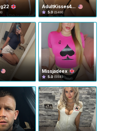
wg22
AdultKisses4...
5.0
9)
(549)
Missjadeex
5.0
(558)