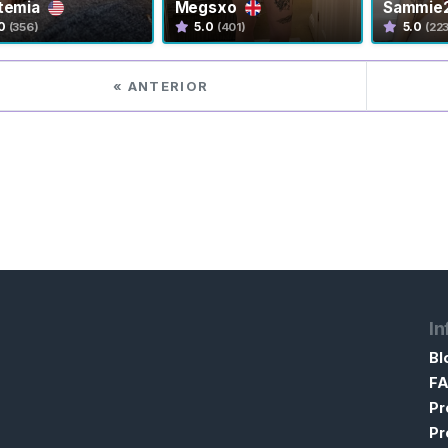
itemia
Megsxo
Sammie
0
5.0
5.0
(356)
(401)
(22
« ANTERIOR
I
Bl
F
Pr
Pr