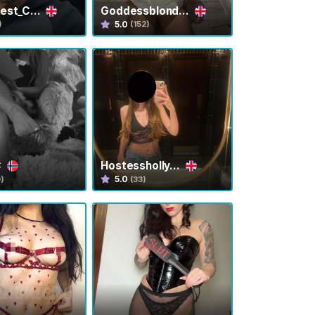
est_C...
Goddessblond...
5.0
)
(152)
C
Hostessholly...
5.0
9)
(33)