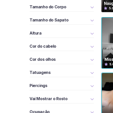
u
Nau
Tamanho do Corpo
5.
r
a
Tamanho do Sapato
r
V
Altura
e
n
d
Cor do cabelo
e
d
Cor dos olhos
Mis
o
5.
r
Tatuagens
e
s
Piercings
C
Vai Mostrar o Rosto
o
n
Ocupação