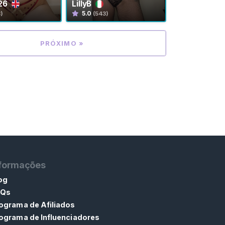
26
LillyB
5.0
3)
(543)
PRÓXIMO »
nformações
og
AQs
ograma de Afiliados
ograma de Influenciadores