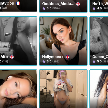
ghtyCop
Goddess_Medu...
North_W
0
(22)
5.0
4.9
(564)
(141
sMilo
Hollymaexx
Queen_
0
5.0
5.0
(115)
(263)
(18