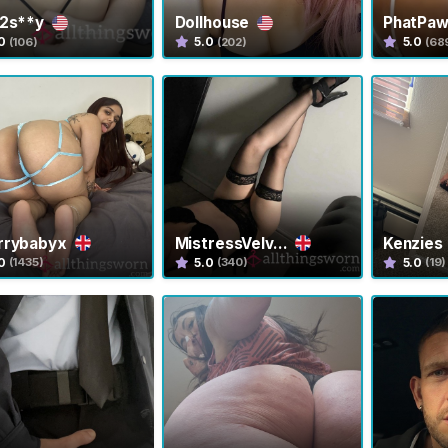
i2s**y
Dollhouse
PhatPa
0
5.0
5.0
(106)
(202)
(68
rrybabyx
MistressVelv...
Kenzies
0
5.0
5.0
(1435)
(340)
(19)