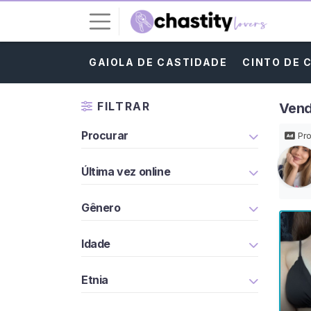
GAIOLA DE CASTIDADE
CINTO DE 
E
n
t
FILTRAR
Vend
r
a
Procurar
Pro
r
Última vez online
I
N
S
Gênero
C
R
E
Idade
V
A
Etnia
-
S
E