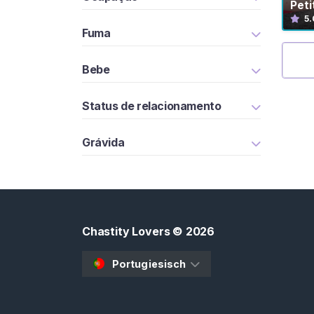
t
Pet
e
5.
Fuma
ú
d
o
Bebe
G
Status de relacionamento
a
i
Grávida
o
l
a
D
e
Chastity Lovers
© 2026
C
a
Portugiesisch
s
t
i