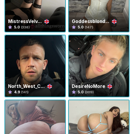
V
e
n
MistressVelv...
Goddessblond...
d
5.0
5.0
(338)
(147)
i
t
o
r
i
C
o
North_West_C...
DesireNoMore
n
4.9
5.0
(141)
(309)
t
e
n
u
t
o