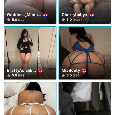
G
Goddess_Medu...
Cherrybabyx
a
5.0
5.0
(562)
(1428)
b
b
i
a
D
e
l
l
a
BrattyAsianB...
MiaBooty
5.0
5.0
(68)
(992)
C
a
s
t
i
t
à