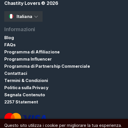
Chastity Lovers
© 2026
D
i
Italiana
C
a
Informazioni
s
Blog
t
FAQs
i
Programma di Affiliazione
t
Programma Influencer
à
Programma di Partnership Commerciale
F
Contattaci
e
Termini & Condizioni
m
Politica sulla Privacy
d
Segnala Contenuto
o
2257 Statement
m
C
E
Questo sito utilizza i cookie per migliorare la tua esperienza.
R