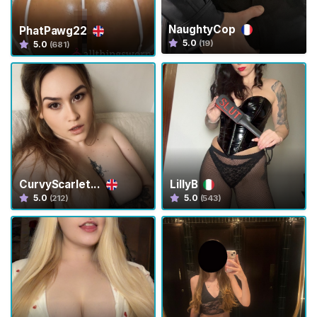
C
NaughtyCop
PhatPawg22
i
5.0
(19)
5.0
(681)
n
t
u
r
a
D
i
C
CurvyScarlet...
LillyB
a
5.0
5.0
(212)
(543)
s
t
i
t
à
S