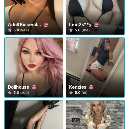
A
T
I
S
>
AdultKisses4...
Lexi2s**y
5.0
5.0
(547)
(104)
H
o
m
e
E
Dollhouse
Kenzies
s
5.0
5.0
(200)
(19)
p
l
o
r
a